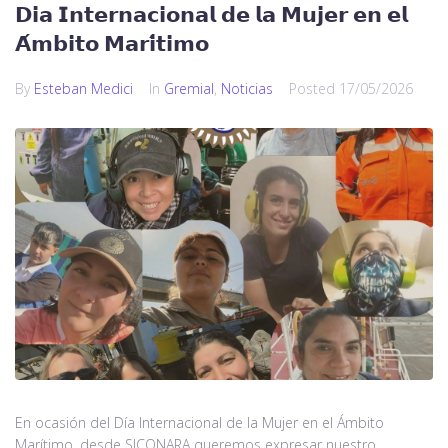
𝗗𝗶𝗮 𝗜𝗻𝘁𝗲𝗿𝗻𝗮𝗰𝗶𝗼𝗻𝗮𝗹 𝗱𝗲 𝗹𝗮 𝗠𝘂𝗷𝗲𝗿 𝗲𝗻 𝗲𝗹
𝗔́𝗺𝗯𝗶𝘁𝗼 𝗠𝗮𝗿𝗶́𝘁𝗶𝗺𝗼
By
Esteban Medici
In
Gremial
,
Noticias
Posted
17/05/2026
En ocasión del Día Internacional de la Mujer en el Ámbito
Marítimo, desde SICONARA queremos expresar nuestro