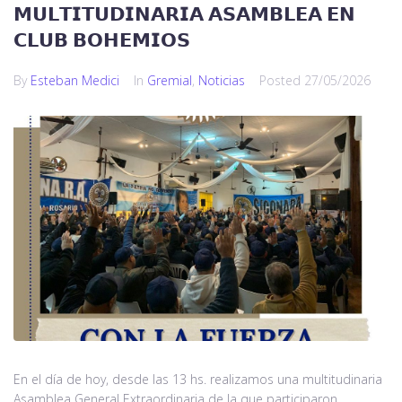
𝗠𝗨𝗟𝗧𝗜𝗧𝗨𝗗𝗜𝗡𝗔𝗥𝗜𝗔 𝗔𝗦𝗔𝗠𝗕𝗟𝗘𝗔 𝗘𝗡
𝗖𝗟𝗨𝗕 𝗕𝗢𝗛𝗘𝗠𝗜𝗢𝗦
By
Esteban Medici
In
Gremial
,
Noticias
Posted
27/05/2026
En el día de hoy, desde las 13 hs. realizamos una multitudinaria
Asamblea General Extraordinaria de la que participaron