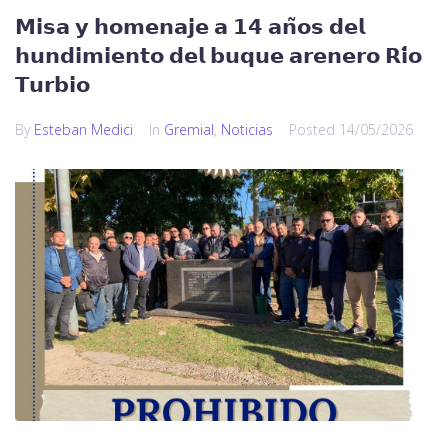
𝗠𝗶𝘀𝗮 𝘆 𝗵𝗼𝗺𝗲𝗻𝗮𝗷𝗲 𝗮 𝟭𝟰 𝗮𝗻̃𝗼𝘀 𝗱𝗲𝗹
𝗵𝘂𝗻𝗱𝗶𝗺𝗶𝗲𝗻𝘁𝗼 𝗱𝗲𝗹 𝗯𝘂𝗾𝘂𝗲 𝗮𝗿𝗲𝗻𝗲𝗿𝗼 𝗥𝗶́𝗼
𝗧𝘂𝗿𝗯𝗶𝗼
By
Esteban Medici
In
Gremial
,
Noticias
Posted
14/05/2026