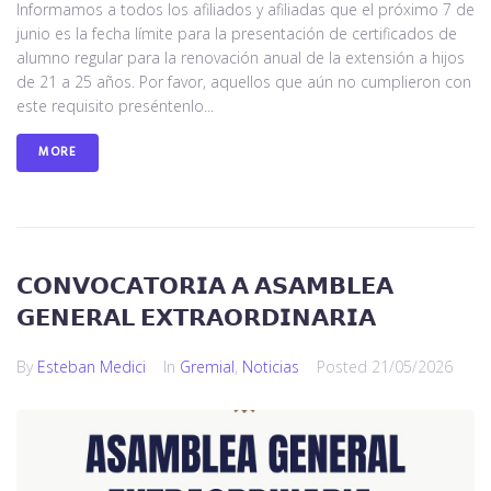
Informamos a todos los afiliados y afiliadas que el próximo 7 de
junio es la fecha límite para la presentación de certificados de
alumno regular para la renovación anual de la extensión a hijos
de 21 a 25 años. Por favor, aquellos que aún no cumplieron con
este requisito preséntenlo...
MORE
𝗖𝗢𝗡𝗩𝗢𝗖𝗔𝗧𝗢𝗥𝗜𝗔 𝗔 𝗔𝗦𝗔𝗠𝗕𝗟𝗘𝗔
𝗚𝗘𝗡𝗘𝗥𝗔𝗟 𝗘𝗫𝗧𝗥𝗔𝗢𝗥𝗗𝗜𝗡𝗔𝗥𝗜𝗔
By
Esteban Medici
In
Gremial
,
Noticias
Posted
21/05/2026