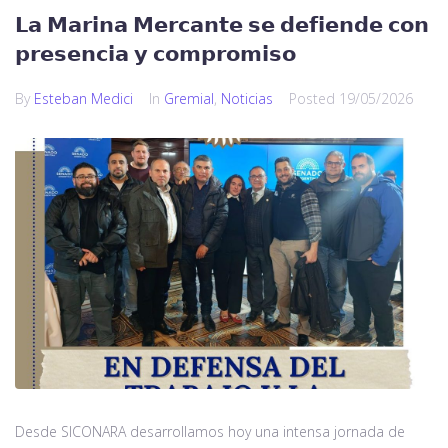
𝗟𝗮 𝗠𝗮𝗿𝗶𝗻𝗮 𝗠𝗲𝗿𝗰𝗮𝗻𝘁𝗲 𝘀𝗲 𝗱𝗲𝗳𝗶𝗲𝗻𝗱𝗲 𝗰𝗼𝗻
𝗽𝗿𝗲𝘀𝗲𝗻𝗰𝗶𝗮 𝘆 𝗰𝗼𝗺𝗽𝗿𝗼𝗺𝗶𝘀𝗼
By
Esteban Medici
In
Gremial
,
Noticias
Posted
19/05/2026
Desde SICONARA desarrollamos hoy una intensa jornada de