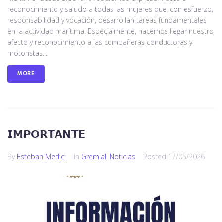
reconocimiento y saludo a todas las mujeres que, con esfuerzo,
responsabilidad y vocación, desarrollan tareas fundamentales
en la actividad marítima. Especialmente, hacemos llegar nuestro
afecto y reconocimiento a las compañeras conductoras y
motoristas...
MORE
𝗜𝗠𝗣𝗢𝗥𝗧𝗔𝗡𝗧𝗘
By
Esteban Medici
In
Gremial
,
Noticias
Posted
17/05/2026