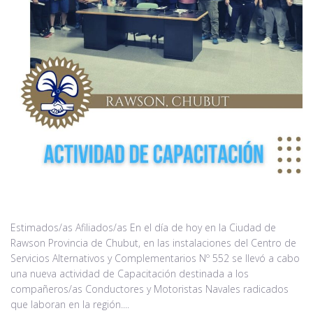
Noticias
Contacto
Estimados/as Afiliados/as En el día de hoy en la Ciudad de
Rawson Provincia de Chubut, en las instalaciones del Centro de
Servicios Alternativos y Complementarios Nº 552 se llevó a cabo
una nueva actividad de Capacitación destinada a los
compañeros/as Conductores y Motoristas Navales radicados
que laboran en la región....