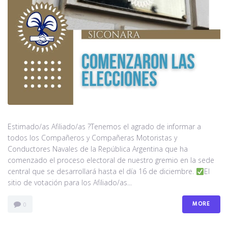
Estimado/as Afiliado/as ?Tenemos el agrado de informar a
todos los Compañeros y Compañeras Motoristas y
Conductores Navales de la República Argentina que ha
comenzado el proceso electoral de nuestro gremio en la sede
central que se desarrollará hasta el día 16 de diciembre.
El
sitio de votación para los Afiliado/as...
MORE
0