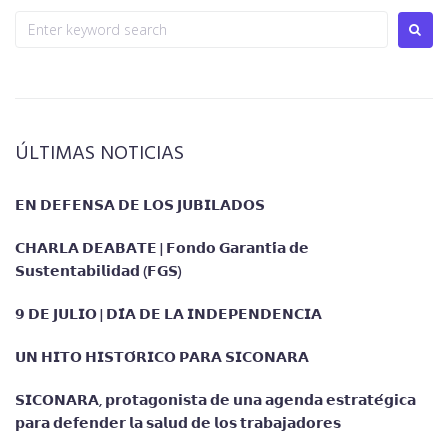
ÚLTIMAS NOTICIAS
𝗘𝗡 𝗗𝗘𝗙𝗘𝗡𝗦𝗔 𝗗𝗘 𝗟𝗢𝗦 𝗝𝗨𝗕𝗜𝗟𝗔𝗗𝗢𝗦
𝗖𝗛𝗔𝗥𝗟𝗔 𝗗𝗘𝗔𝗕𝗔𝗧𝗘 | 𝗙𝗼𝗻𝗱𝗼 𝗚𝗮𝗿𝗮𝗻𝘁𝗶́𝗮 𝗱𝗲
𝗦𝘂𝘀𝘁𝗲𝗻𝘁𝗮𝗯𝗶𝗹𝗶𝗱𝗮𝗱 (𝗙𝗚𝗦)
𝟵 𝗗𝗘 𝗝𝗨𝗟𝗜𝗢 | 𝗗𝗜́𝗔 𝗗𝗘 𝗟𝗔 𝗜𝗡𝗗𝗘𝗣𝗘𝗡𝗗𝗘𝗡𝗖𝗜𝗔
𝗨𝗡 𝗛𝗜𝗧𝗢 𝗛𝗜𝗦𝗧𝗢́𝗥𝗜𝗖𝗢 𝗣𝗔𝗥𝗔 𝗦𝗜𝗖𝗢𝗡𝗔𝗥𝗔
𝗦𝗜𝗖𝗢𝗡𝗔𝗥𝗔, 𝗽𝗿𝗼𝘁𝗮𝗴𝗼𝗻𝗶𝘀𝘁𝗮 𝗱𝗲 𝘂𝗻𝗮 𝗮𝗴𝗲𝗻𝗱𝗮 𝗲𝘀𝘁𝗿𝗮𝘁𝗲́𝗴𝗶𝗰𝗮
𝗽𝗮𝗿𝗮 𝗱𝗲𝗳𝗲𝗻𝗱𝗲𝗿 𝗹𝗮 𝘀𝗮𝗹𝘂𝗱 𝗱𝗲 𝗹𝗼𝘀 𝘁𝗿𝗮𝗯𝗮𝗷𝗮𝗱𝗼𝗿𝗲𝘀