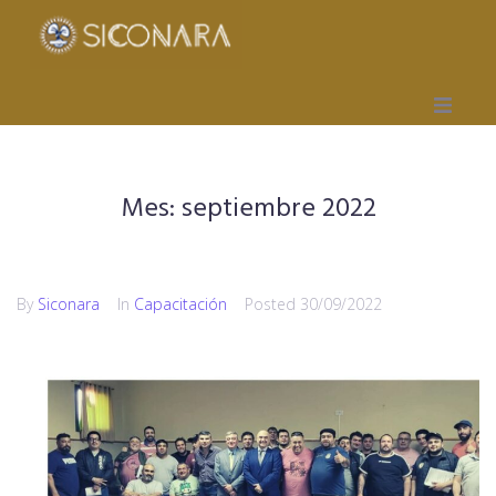
Inicio
Mes:
septiembre 2022
Gremial
Obra Social
By
Siconara
In
Capacitación
Posted
30/09/2022
Mutual
Capacitación
Seccionales