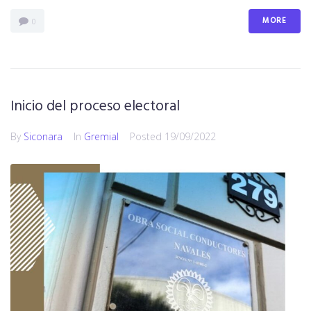
MORE
0
Inicio del proceso electoral
By
Siconara
In
Gremial
Posted
19/09/2022