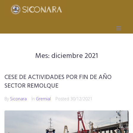
Inicio
Mes:
diciembre 2021
Gremial
Obra Social
CESE DE ACTIVIDADES POR FIN DE AÑO
SECTOR REMOLQUE
Mutual
By
Siconara
In
Gremial
Posted
30/12/2021
Capacitación
Seccionales