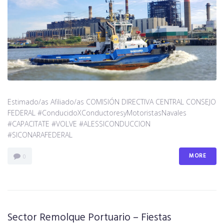
Estimado/as Afiliado/as COMISIÓN DIRECTIVA CENTRAL CONSEJO
FEDERAL #ConducidoXConductoresyMotoristasNavales
#CAPACITATE #VOLVE #ALESSICONDUCCION
#SICONARAFEDERAL
MORE
0
Sector Remolque Portuario – Fiestas