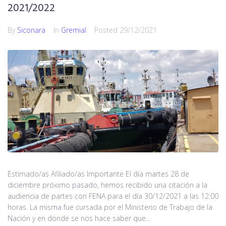
2021/2022
By
Siconara
In
Gremial
Posted
29/12/2021
Estimado/as Afiliado/as Importante El día martes 28 de
diciembre próximo pasado, hemos recibido una citación a la
audiencia de partes con FENA para el día 30/12/2021 a las 12:00
horas. La misma fue cursada por el Ministerio de Trabajo de la
Nación y en donde se nos hace saber que...