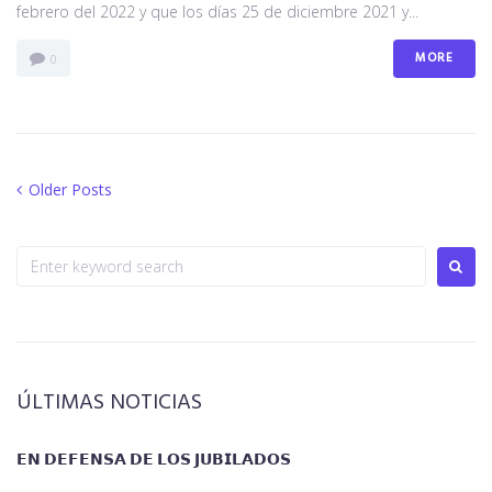
febrero del 2022 y que los días 25 de diciembre 2021 y...
MORE
0
Older Posts
ÚLTIMAS NOTICIAS
𝗘𝗡 𝗗𝗘𝗙𝗘𝗡𝗦𝗔 𝗗𝗘 𝗟𝗢𝗦 𝗝𝗨𝗕𝗜𝗟𝗔𝗗𝗢𝗦