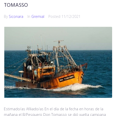
TOMASSO
By
Siconara
In
Gremial
Posted
11/12/2021
Estimado/as Afiliado/as En el día de la fecha en horas de la
mañana el B/Pesquero Don Tomasso se dió vuelta campana