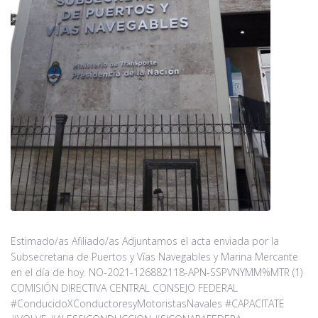
Estimado/as Afiliado/as Adjuntamos el acta enviada por la
Subsecretaria de Puertos y Vías Navegables y Marina Mercante
en el día de hoy. NO-2021-126882118-APN-SSPVNYMM%MTR (1)
COMISIÓN DIRECTIVA CENTRAL CONSEJO FEDERAL
#ConducidoXConductoresyMotoristasNavales #CAPACITATE