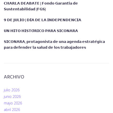
𝗖𝗛𝗔𝗥𝗟𝗔 𝗗𝗘𝗔𝗕𝗔𝗧𝗘 | 𝗙𝗼𝗻𝗱𝗼 𝗚𝗮𝗿𝗮𝗻𝘁𝗶́𝗮 𝗱𝗲
𝗦𝘂𝘀𝘁𝗲𝗻𝘁𝗮𝗯𝗶𝗹𝗶𝗱𝗮𝗱 (𝗙𝗚𝗦)
𝟵 𝗗𝗘 𝗝𝗨𝗟𝗜𝗢 | 𝗗𝗜́𝗔 𝗗𝗘 𝗟𝗔 𝗜𝗡𝗗𝗘𝗣𝗘𝗡𝗗𝗘𝗡𝗖𝗜𝗔
𝗨𝗡 𝗛𝗜𝗧𝗢 𝗛𝗜𝗦𝗧𝗢́𝗥𝗜𝗖𝗢 𝗣𝗔𝗥𝗔 𝗦𝗜𝗖𝗢𝗡𝗔𝗥𝗔
𝗦𝗜𝗖𝗢𝗡𝗔𝗥𝗔, 𝗽𝗿𝗼𝘁𝗮𝗴𝗼𝗻𝗶𝘀𝘁𝗮 𝗱𝗲 𝘂𝗻𝗮 𝗮𝗴𝗲𝗻𝗱𝗮 𝗲𝘀𝘁𝗿𝗮𝘁𝗲́𝗴𝗶𝗰𝗮
𝗽𝗮𝗿𝗮 𝗱𝗲𝗳𝗲𝗻𝗱𝗲𝗿 𝗹𝗮 𝘀𝗮𝗹𝘂𝗱 𝗱𝗲 𝗹𝗼𝘀 𝘁𝗿𝗮𝗯𝗮𝗷𝗮𝗱𝗼𝗿𝗲𝘀
ARCHIVO
julio 2026
junio 2026
mayo 2026
abril 2026