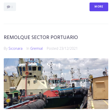
MORE
0
REMOLQUE SECTOR PORTUARIO
By
Siconara
In
Gremial
Posted
23/12/2021