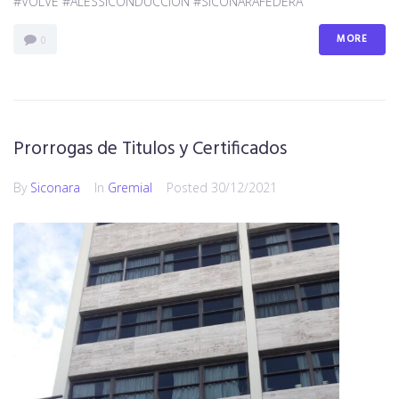
#VOLVE #ALESSICONDUCCION #SICONARAFEDERA
MORE
0
Prorrogas de Titulos y Certificados
By
Siconara
In
Gremial
Posted
30/12/2021