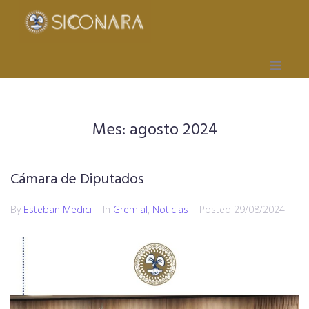
Inicio
Mes:
agosto 2024
Gremial
Obra Social
Cámara de Diputados
Mutual
By
Esteban Medici
In
Gremial
,
Noticias
Posted
29/08/2024
Capacitación
Seccionales