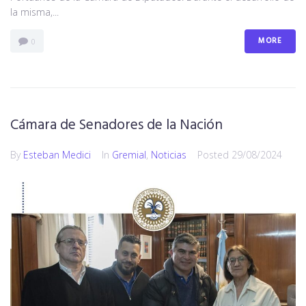
la misma,...
MORE
0
Cámara de Senadores de la Nación
By
Esteban Medici
In
Gremial
,
Noticias
Posted
29/08/2024