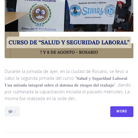
Durante la jornada de ayer, en la ciudad de Rosario, se llevó a
cabo la segunda jornada del curso "𝐒𝐚𝐥𝐮𝐝 𝐲 𝐒𝐞𝐠𝐮𝐫𝐢𝐝𝐚𝐝 𝐋𝐚𝐛𝐨𝐫𝐚𝐥.
𝐔𝐧𝐚 𝐦𝐢𝐫𝐚𝐝𝐚 𝐢𝐧𝐭𝐞𝐠𝐫𝐚𝐥 𝐬𝐨𝐛𝐫𝐞 𝐞𝐥 𝐬𝐢𝐬𝐭𝐞𝐦𝐚 𝐝𝐞 𝐫𝐢𝐞𝐬𝐠𝐨𝐬 𝐝𝐞𝐥 𝐭𝐫𝐚𝐛𝐚𝐣𝐨", dando
por culminada la capacitación iniciada el pasado miércoles. La
misma fue realizada en la sede del...
MORE
0