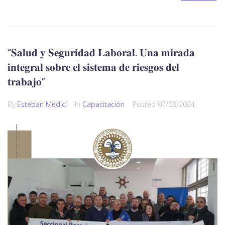
“𝐒𝐚𝐥𝐮𝐝 𝐲 𝐒𝐞𝐠𝐮𝐫𝐢𝐝𝐚𝐝 𝐋𝐚𝐛𝐨𝐫𝐚𝐥. 𝐔𝐧𝐚 𝐦𝐢𝐫𝐚𝐝𝐚
𝐢𝐧𝐭𝐞𝐠𝐫𝐚𝐥 𝐬𝐨𝐛𝐫𝐞 𝐞𝐥 𝐬𝐢𝐬𝐭𝐞𝐦𝐚 𝐝𝐞 𝐫𝐢𝐞𝐬𝐠𝐨𝐬 𝐝𝐞𝐥
𝐭𝐫𝐚𝐛𝐚𝐣𝐨”
By
Esteban Medici
In
Capacitación
Posted
07/08/2024