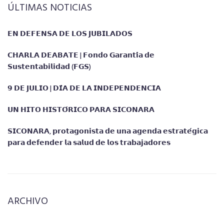
ÚLTIMAS NOTICIAS
𝗘𝗡 𝗗𝗘𝗙𝗘𝗡𝗦𝗔 𝗗𝗘 𝗟𝗢𝗦 𝗝𝗨𝗕𝗜𝗟𝗔𝗗𝗢𝗦
𝗖𝗛𝗔𝗥𝗟𝗔 𝗗𝗘𝗔𝗕𝗔𝗧𝗘 | 𝗙𝗼𝗻𝗱𝗼 𝗚𝗮𝗿𝗮𝗻𝘁𝗶́𝗮 𝗱𝗲
𝗦𝘂𝘀𝘁𝗲𝗻𝘁𝗮𝗯𝗶𝗹𝗶𝗱𝗮𝗱 (𝗙𝗚𝗦)
𝟵 𝗗𝗘 𝗝𝗨𝗟𝗜𝗢 | 𝗗𝗜́𝗔 𝗗𝗘 𝗟𝗔 𝗜𝗡𝗗𝗘𝗣𝗘𝗡𝗗𝗘𝗡𝗖𝗜𝗔
𝗨𝗡 𝗛𝗜𝗧𝗢 𝗛𝗜𝗦𝗧𝗢́𝗥𝗜𝗖𝗢 𝗣𝗔𝗥𝗔 𝗦𝗜𝗖𝗢𝗡𝗔𝗥𝗔
𝗦𝗜𝗖𝗢𝗡𝗔𝗥𝗔, 𝗽𝗿𝗼𝘁𝗮𝗴𝗼𝗻𝗶𝘀𝘁𝗮 𝗱𝗲 𝘂𝗻𝗮 𝗮𝗴𝗲𝗻𝗱𝗮 𝗲𝘀𝘁𝗿𝗮𝘁𝗲́𝗴𝗶𝗰𝗮
𝗽𝗮𝗿𝗮 𝗱𝗲𝗳𝗲𝗻𝗱𝗲𝗿 𝗹𝗮 𝘀𝗮𝗹𝘂𝗱 𝗱𝗲 𝗹𝗼𝘀 𝘁𝗿𝗮𝗯𝗮𝗷𝗮𝗱𝗼𝗿𝗲𝘀
ARCHIVO