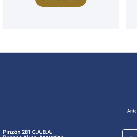
Ante
Pinzón 281 C.A.B.A.