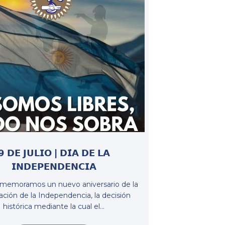
𝟵 𝗗𝗘 𝗝𝗨𝗟𝗜𝗢 | 𝗗𝗜́𝗔 𝗗𝗘 𝗟𝗔
𝗜𝗡𝗗𝗘𝗣𝗘𝗡𝗗𝗘𝗡𝗖𝗜𝗔
memoramos un nuevo aniversario de la
ación de la Independencia, la decisión
histórica mediante la cual el…