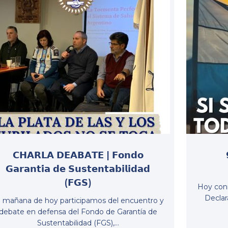
𝗖𝗛𝗔𝗥𝗟𝗔 𝗗𝗘𝗔𝗕𝗔𝗧𝗘 | 𝗙𝗼𝗻𝗱𝗼
𝗚𝗮𝗿𝗮𝗻𝘁𝗶́𝗮 𝗱𝗲 𝗦𝘂𝘀𝘁𝗲𝗻𝘁𝗮𝗯𝗶𝗹𝗶𝗱𝗮𝗱
(𝗙𝗚𝗦)
Hoy con
Declar
 mañana de hoy participamos del encuentro y
debate en defensa del Fondo de Garantía de
Sustentabilidad (FGS),…