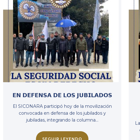
𝗘𝗡 𝗗𝗘𝗙𝗘𝗡𝗦𝗔 𝗗𝗘 𝗟𝗢𝗦 𝗝𝗨𝗕𝗜𝗟𝗔𝗗𝗢𝗦
El SICONARA participó hoy de la movilización
convocada en defensa de los jubilados y
jubiladas, integrando la columna…
La
SEGUIR LEYENDO