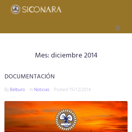
Inicio
Mes:
diciembre 2014
Gremial
Obra Social
DOCUMENTACIÓN
Mutual
By
Belburo
In
Noticias
Posted
15/12/2014
Capacitación
Seccionales