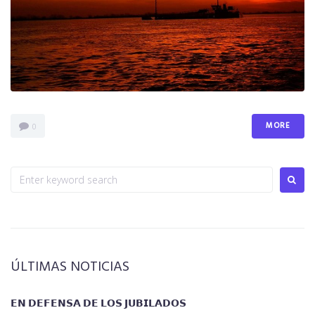
Noticias
Contacto
MORE
0
ÚLTIMAS NOTICIAS
𝗘𝗡 𝗗𝗘𝗙𝗘𝗡𝗦𝗔 𝗗𝗘 𝗟𝗢𝗦 𝗝𝗨𝗕𝗜𝗟𝗔𝗗𝗢𝗦