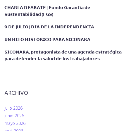
𝗖𝗛𝗔𝗥𝗟𝗔 𝗗𝗘𝗔𝗕𝗔𝗧𝗘 | 𝗙𝗼𝗻𝗱𝗼 𝗚𝗮𝗿𝗮𝗻𝘁𝗶́𝗮 𝗱𝗲
𝗦𝘂𝘀𝘁𝗲𝗻𝘁𝗮𝗯𝗶𝗹𝗶𝗱𝗮𝗱 (𝗙𝗚𝗦)
𝟵 𝗗𝗘 𝗝𝗨𝗟𝗜𝗢 | 𝗗𝗜́𝗔 𝗗𝗘 𝗟𝗔 𝗜𝗡𝗗𝗘𝗣𝗘𝗡𝗗𝗘𝗡𝗖𝗜𝗔
𝗨𝗡 𝗛𝗜𝗧𝗢 𝗛𝗜𝗦𝗧𝗢́𝗥𝗜𝗖𝗢 𝗣𝗔𝗥𝗔 𝗦𝗜𝗖𝗢𝗡𝗔𝗥𝗔
𝗦𝗜𝗖𝗢𝗡𝗔𝗥𝗔, 𝗽𝗿𝗼𝘁𝗮𝗴𝗼𝗻𝗶𝘀𝘁𝗮 𝗱𝗲 𝘂𝗻𝗮 𝗮𝗴𝗲𝗻𝗱𝗮 𝗲𝘀𝘁𝗿𝗮𝘁𝗲́𝗴𝗶𝗰𝗮
𝗽𝗮𝗿𝗮 𝗱𝗲𝗳𝗲𝗻𝗱𝗲𝗿 𝗹𝗮 𝘀𝗮𝗹𝘂𝗱 𝗱𝗲 𝗹𝗼𝘀 𝘁𝗿𝗮𝗯𝗮𝗷𝗮𝗱𝗼𝗿𝗲𝘀
ARCHIVO
julio 2026
junio 2026
mayo 2026
abril 2026