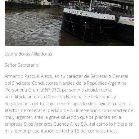
Noticias
Contacto
Estimado/as Afiliado/as
Señor Secretario:
Armando Pascual Alessi, en su carácter de Secretario General
del Sindicato Conductores Navales de la República Argentina
(Personería Gremial N° 319), personería debidamente
acreditada ante esa Dirección Nacional de Relaciones y
Regulaciones del Trabajo, tiene el agrado de dirigirse a usted, a
efectos de reiterar el pedido de su intervención con carácter de
“muy urgente”, ante la grave situación que se plantea en la
empresa Silos Areneros Buenos Aires S.A., tal como lo hiciera en
mi anterior presentación de fecha 16 del corriente mes.