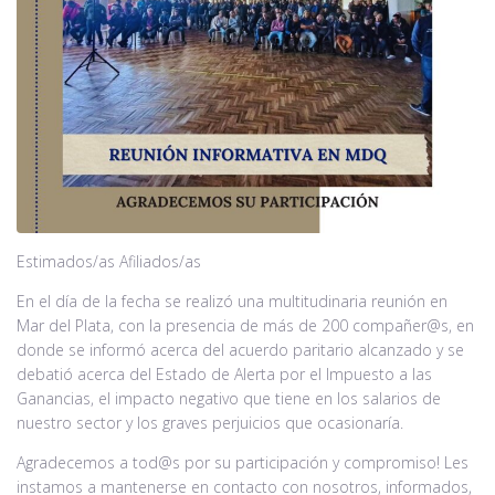
Noticias
Contacto
Estimados/as Afiliados/as
En el día de la fecha se realizó una multitudinaria reunión en
Mar del Plata, con la presencia de más de 200 compañer@s, en
donde se informó acerca del acuerdo paritario alcanzado y se
debatió acerca del Estado de Alerta por el Impuesto a las
Ganancias, el impacto negativo que tiene en los salarios de
nuestro sector y los graves perjuicios que ocasionaría.
Agradecemos a tod@s por su participación y compromiso! Les
instamos a mantenerse en contacto con nosotros, informados,