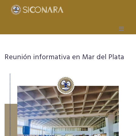
Inicio
Reunión informativa en Mar del Plata
Gremial
Obra Social
Mutual
Capacitación
Seccionales