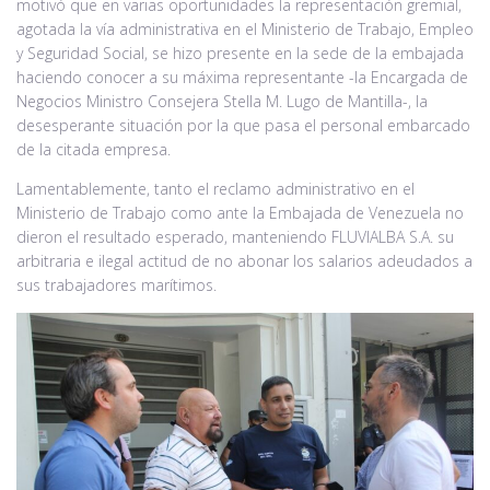
motivó que en varias oportunidades la representación gremial,
agotada la vía administrativa en el Ministerio de Trabajo, Empleo
y Seguridad Social, se hizo presente en la sede de la embajada
haciendo conocer a su máxima representante -la Encargada de
Negocios Ministro Consejera Stella M. Lugo de Mantilla-, la
desesperante situación por la que pasa el personal embarcado
de la citada empresa.
Lamentablemente, tanto el reclamo administrativo en el
Ministerio de Trabajo como ante la Embajada de Venezuela no
dieron el resultado esperado, manteniendo FLUVIALBA S.A. su
arbitraria e ilegal actitud de no abonar los salarios adeudados a
sus trabajadores marítimos.