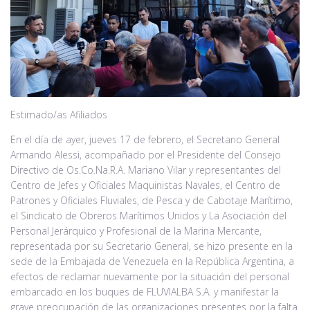
Noticias
Contacto
Estimado/as Afiliados
En el día de ayer, jueves 17 de febrero, el Secretario General
Armando Alessi, acompañado por el Presidente del Consejo
Directivo de Os.Co.Na.R.A. Mariano Vilar y representantes del
Centro de Jefes y Oficiales Maquinistas Navales, el Centro de
Patrones y Oficiales Fluviales, de Pesca y de Cabotaje Marítimo,
el Sindicato de Obreros Marítimos Unidos y La Asociación del
Personal Jerárquico y Profesional de la Marina Mercante,
representada por su Secretario General, se hizo presente en la
sede de la Embajada de Venezuela en la República Argentina, a
efectos de reclamar nuevamente por la situación del personal
embarcado en los buques de FLUVIALBA S.A. y manifestar la
grave preocupación de las organizaciones presentes por la falta