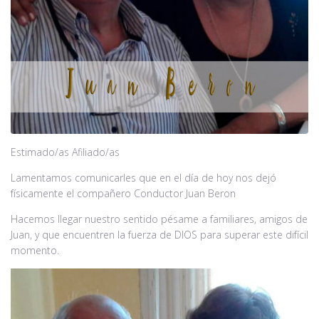
Noticias
Contacto
Estimado/as Afiliado/as
Lamentamos comunicarles que en el día de hoy nos dejó
físicamente el compañero Conductor Juan Beron
Hacemos llegar nuestro sentido pésame a familiares, amigos de
Juan, y que encuentren la fuerza de DIOS para superar este difícil
momento.