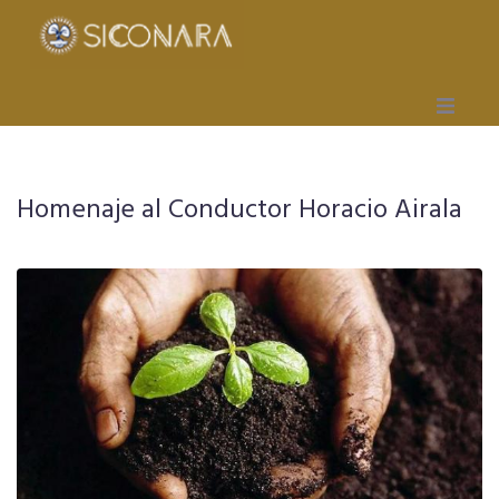
Inicio
Homenaje al Conductor Horacio Airala
Gremial
Obra Social
Mutual
Capacitación
Seccionales