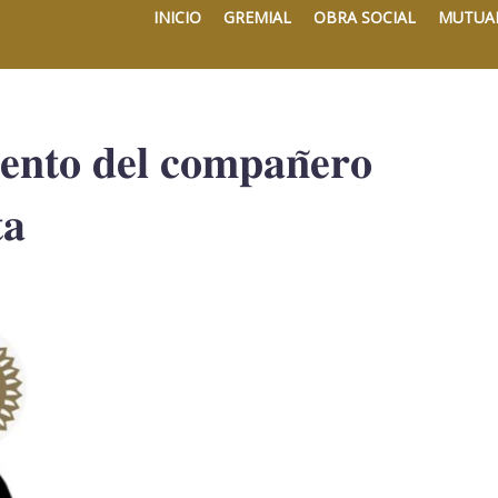
INICIO
GREMIAL
OBRA SOCIAL
MUTUA
𝐢𝐞𝐧𝐭𝐨 𝐝𝐞𝐥 𝐜𝐨𝐦𝐩𝐚𝐧̃𝐞𝐫𝐨
𝐚