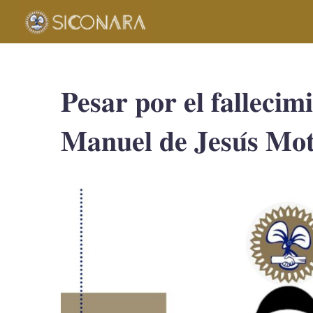
𝐏𝐞𝐬𝐚𝐫 𝐩𝐨𝐫 𝐞𝐥 𝐟𝐚𝐥𝐥𝐞𝐜𝐢𝐦
𝐌𝐚𝐧𝐮𝐞𝐥 𝐝𝐞 𝐉𝐞𝐬𝐮́𝐬 𝐌𝐨