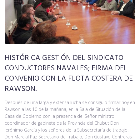
Noticias
Contacto
HISTÓRICA GESTIÓN DEL SINDICATO
CONDUCTORES NAVALES; FIRMA DEL
CONVENIO CON LA FLOTA COSTERA DE
RAWSON.
Después de una larga y extensa lucha se consiguió firmar hoy en
Rawson a las 10 de la mañana, en la Sala de Situación de la
Casa de Gobierno con la presencia del Señor ministro
coordinador de gabinete de la Provincia del Chubut Don
Jerónimo García y los señores de la Subsecretaría de trabajo:
Don Marcial Paz Secretario de Trabajo, Don Gustavo Contreras