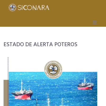
Inicio
ESTADO DE ALERTA POTEROS
Gremial
Obra Social
Mutual
Capacitación
Seccionales