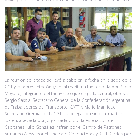
La reunión solicitada se llevó a cabo en la fecha en la sede de la
CGT y la representación gremial marítima fue recibida por Pablo
Moyano, integrante del triunvirato que dirige la central, obrera,
Sergio Sassia, Secretario General de la Confederación Argentina
de Trabajadores del Transporte, CATT, y Mario Manrique,
Secretario Gremial de la CGT. La delegación sindical marítima
fue encabezada por Jorge Badaró por la Asociación de
Capitanes, Julio González Insfrán por el Centro de Patrones,
Armando Alessi por el Sindicato Conductores y Raúl Durdos por