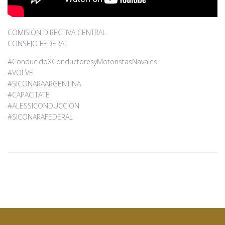
COMISIÓN DIRECTIVA CENTRAL
CONSEJO FEDERAL
#ConducidoXConductoresyMotoristasNavales
#VOLVE
#SICONARAARGENTINA
#CAPACITATE
#ALESSICONDUCCION
#SICONARAFEDERAL