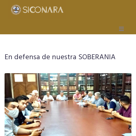
Inicio
En defensa de nuestra SOBERANIA
Gremial
Obra Social
Mutual
Capacitación
Seccionales