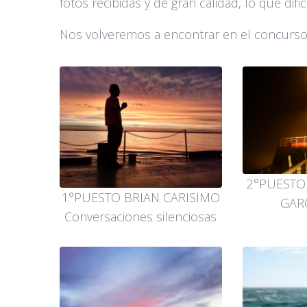
fotos recibidas y de gran calidad, lo que difi
Nos volveremos a encontrar en el concurso
2°PUESTO
1°PUESTO BRIAN CARISIMO
GARC
Conversaciones silenciosas