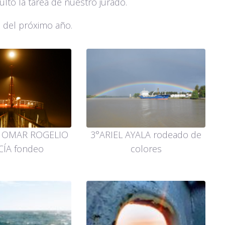
culto la tarea de nuestro jurado.
 del próximo año.
 OMAR ROGELIO
3°ARIEL AYALA rodeado de
ÍA fondeo
colores