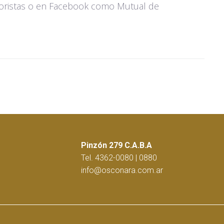
ristas o en Facebook como Mutual de
Pinzón 279 C.A.B.A
Tel. 4362-0080 | 0880
info@osconara.com.ar