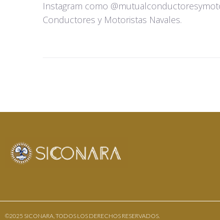
Instagram como @mutualconductoresymoto
Conductores y Motoristas Navales.
©2025 SICONARA, TODOS LOS DERECHOS RESERVADOS.