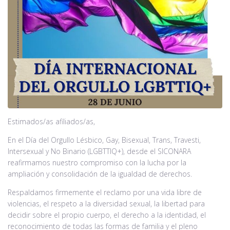
Noticias
Contacto
Estimados/as afiliados/as,
En el Día del Orgullo Lésbico, Gay, Bisexual, Trans, Travesti,
Intersexual y No Binario (LGBTTIQ+), desde el SICONARA
reafirmamos nuestro compromiso con la lucha por la
ampliación y consolidación de la igualdad de derechos.
Respaldamos firmemente el reclamo por una vida libre de
violencias, el respeto a la diversidad sexual, la libertad para
decidir sobre el propio cuerpo, el derecho a la identidad, el
reconocimiento de todas las formas de familia y el pleno