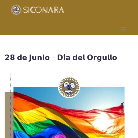
Inicio
𝟮𝟴 𝗱𝗲 𝗝𝘂𝗻𝗶𝗼 – 𝗗𝗶́𝗮 𝗱𝗲𝗹 𝗢𝗿𝗴𝘂𝗹𝗹𝗼
Gremial
Obra Social
Mutual
Capacitación
Seccionales