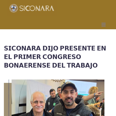
Inicio
𝗦𝗜𝗖𝗢𝗡𝗔𝗥𝗔 𝗗𝗜𝗝𝗢 𝗣𝗥𝗘𝗦𝗘𝗡𝗧𝗘 𝗘𝗡
Gremial
𝗘𝗟 𝗣𝗥𝗜𝗠𝗘𝗥 𝗖𝗢𝗡𝗚𝗥𝗘𝗦𝗢
Obra Social
𝗕𝗢𝗡𝗔𝗘𝗥𝗘𝗡𝗦𝗘 𝗗𝗘𝗟 𝗧𝗥𝗔𝗕𝗔𝗝𝗢
Mutual
Capacitación
Seccionales