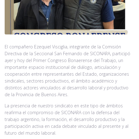
Noticias
Contacto
El compañero Ezequiel Visciglia, integrante de la Comisión
Directiva de la Seccional San Fernando de SICONARA, participó
ayer y hoy del Primer Congreso Bonaerense del Trabajo, un
importante espacio institucional de diálogo, articulación y
cooperación entre representantes del Estado, organizaciones
sindicales, sectores productivos, el ámbito académico y
distintos actores vinculados al desarrollo laboral y productivo
de la Provincia de Buenos Aires.
La presencia de nuestro sindicato en este tipo de ámbitos
reafirma el compromiso de SICONARA con la defensa del
trabajo argentino, la formación, el desarrollo productivo y la
participación activa en cada debate vinculado al presente y al
futuro del mundo laboral.