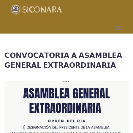
Inicio
𝗖𝗢𝗡𝗩𝗢𝗖𝗔𝗧𝗢𝗥𝗜𝗔 𝗔 𝗔𝗦𝗔𝗠𝗕𝗟𝗘𝗔
Gremial
𝗚𝗘𝗡𝗘𝗥𝗔𝗟 𝗘𝗫𝗧𝗥𝗔𝗢𝗥𝗗𝗜𝗡𝗔𝗥𝗜𝗔
Obra Social
Mutual
Capacitación
Seccionales